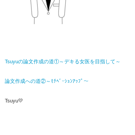
Tsuyuの論文作成の道①～デキる女医を目指して～
論文作成への道②～ﾓﾁﾍﾞｰｼｮﾝｱｯﾌﾟ～
Tsuyu💛