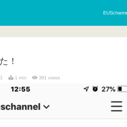
EUSchan
した！
日
1 min
391
views