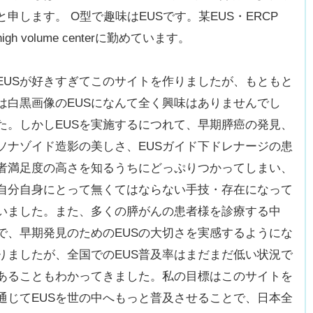
と申します。 O型で趣味はEUSです。某EUS・ERCP
high volume centerに勤めています。
EUSが好きすぎてこのサイトを作りましたが、もともと
は白黒画像のEUSになんて全く興味はありませんでし
た。しかしEUSを実施するにつれて、早期膵癌の発見、
ソナゾイド造影の美しさ、EUSガイド下ドレナージの患
者満足度の高さを知るうちにどっぷりつかってしまい、
自分自身にとって無くてはならない手技・存在になって
いました。また、多くの膵がんの患者様を診療する中
で、早期発見のためのEUSの大切さを実感するようにな
りましたが、全国でのEUS普及率はまだまだ低い状況で
あることもわかってきました。私の目標はこのサイトを
通じてEUSを世の中へもっと普及させることで、日本全