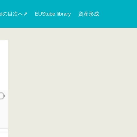
nelの目次へ⇗
EUStube library
資産形成