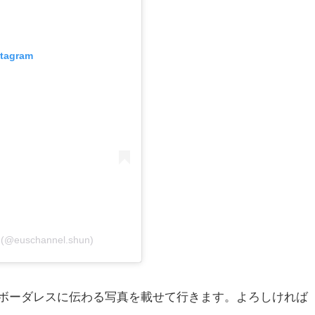
stagram
 (@euschannel.shun)
して、ボーダレスに伝わる写真を載せて行きます。よろしければ