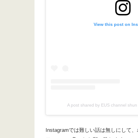
View this post on In
A post shared by EUS channel shun
Instagramでは難しい話は無しに