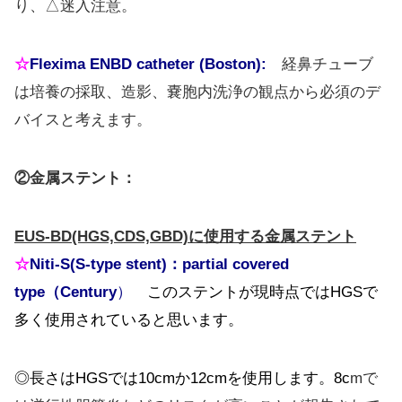
り、△迷入注意。
☆
Flexima ENBD catheter (Boston):
経鼻チューブ
は培養の採取、造影、嚢胞内洗浄の観点から必須のデ
バイスと考えます。
②金属ステント：
EUS-BD(HGS,CDS,GBD)に使用する金属ステント
☆
Niti-S(S-t
ype stent)：
partial covered
type（Century
）
このステントが現時点ではHGSで
多く使用されていると思います。
◎長さはHGSでは10cmか12cmを使用します。8c
mで