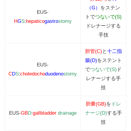
（G）
をステン
EUS-
トで
つないで(S)
H
G
S
:
hepatico
gastro
stomy
ドレナージする
手技
胆管(C)
と
十二指
腸(D)
をステント
EUS-
で
つないで(S)
ド
C
D
S
:
choledocho
duodeno
stomy
レナージする手
技
胆嚢(GB)
を
ドレ
EUS-
GB
D
:
gallbladder
drainage
ナージ(D)
する手
技