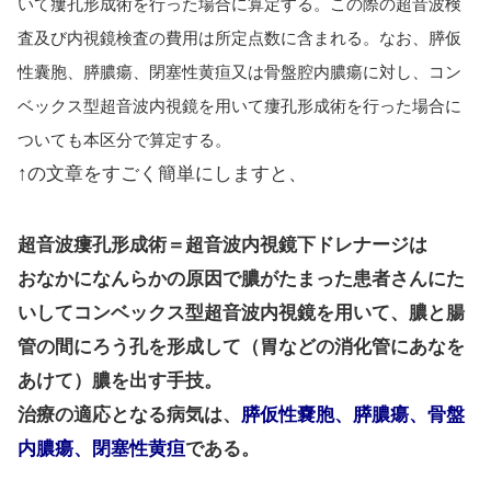
いて瘻孔形成術を行った場合に算定する。この際の超音波検
査及び内視鏡検査の費用は所定点数に含まれる。なお、膵仮
性囊胞、膵膿瘍、閉塞性黄疸又は骨盤腔内膿瘍に対し、コン
ベックス型超音波内視鏡を用いて瘻孔形成術を行った場合に
ついても本区分で算定する。
↑の文章をすごく簡単にしますと、
超音波瘻孔形成術＝超音波内視鏡下ドレナージは
おなかになんらかの原因で膿がたまった患者さんにた
いしてコンベックス型超音波内視鏡を用いて、膿と腸
管の間にろう孔を形成して（胃などの消化管にあなを
あけて）膿を出す手技。
治療の適応となる病気は、
膵仮性嚢胞、膵膿瘍、骨盤
内膿瘍、閉塞性黄疸
である。