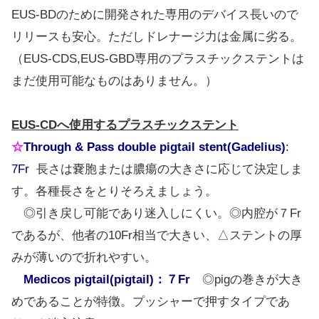
EUS-BDのために開発された専用のデバイス長いので
リリースも安心。ただしドレナージ力は金属に劣る。
（EUS-CDS,EUS-GBD専用のプラスチックステントは
まだ使用可能なものはありません。）
EUS-CDへ使用するプラスチックステント
☆
Through & Pass double pigtail stent(Gadelius)
:
7Fr
長さは嚢胞または膿瘍の大きさに応じて決定しま
す。各種長さをとりそろえましょう。
◎引き戻し可能であり迷入しにくい。◎内腔が７Fr
であるが、他者の10Fr相当で大きい、△ステントの厚
みが薄いので折れやすい。
Medicos pigtail(pigtail)：７Fr
◎pigの巻きが大き
めであることが特徴。プッシャーで押すタイプであ