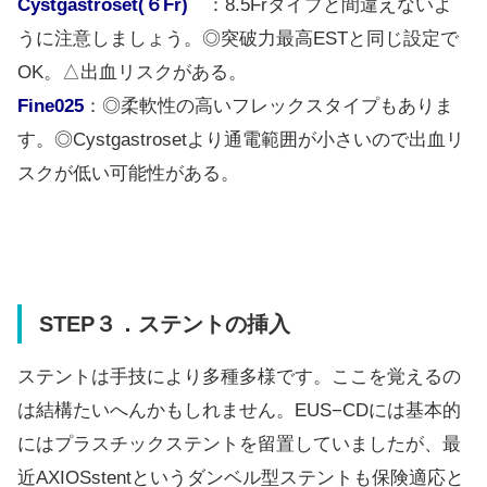
Cystgastroset(６Fr)
：8.5Frタイプと間違えないよ
うに注意しましょう。◎突破力最高ESTと同じ設定で
OK。△出血リスクがある。
Fine025
：◎柔軟性の高いフレックスタイプもありま
す。◎Cystgastrosetより通電範囲が小さいので出血リ
スクが低い可能性がある。
STEP３．ステントの挿入
ステントは手技により多種多様です。ここを覚えるの
は結構たいへんかもしれません。EUS−CDには基本的
にはプラスチックステントを留置していましたが、最
近AXIOSstentというダンベル型ステントも保険適応と