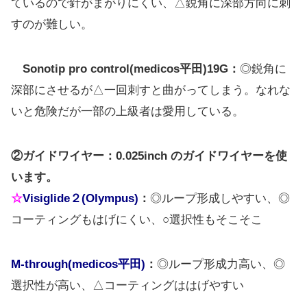
ているので針がまがりにくい、△鋭角に深部方向に刺
すのが難しい。
Sonotip pro control(medicos平田)19G：
◎鋭角に
深部にさせるが△一回刺すと曲がってしまう。なれな
いと危険だが一部の上級者は愛用している。
②ガイドワイヤー：0.025inch のガイドワイヤーを使
います。
☆
Visiglide２(Olympus)
：
◎ループ形成しやすい、◎
コーティングもはげにくい、○選択性もそこそこ
M-through(medicos平田)
：
◎ループ形成力高い、◎
選択性が高い、△コーティングははげやすい