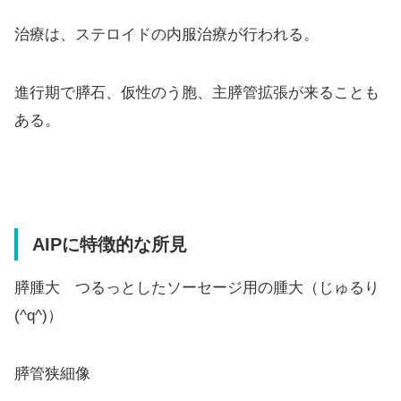
治療は、ステロイドの内服治療が行われる。
進行期で膵石、仮性のう胞、主膵管拡張が来ることも
ある。
AIPに特徴的な所見
膵腫大 つるっとしたソーセージ用の腫大（じゅるり
(^q^)）
膵管狭細像