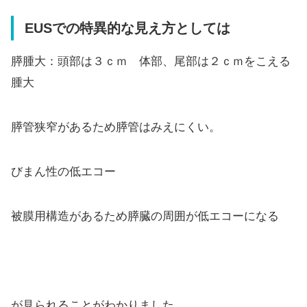
EUSでの特異的な見え方としては
膵腫大：頭部は３ｃｍ 体部、尾部は２ｃｍをこえる
腫大
膵管狭窄があるため膵管はみえにくい。
びまん性の低エコー
被膜用構造があるため膵臓の周囲が低エコーになる
が見られることがわかりました。