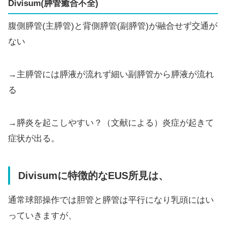
Divisum(膵管癒合不全)
腹側膵管(主膵管)と背側膵管(副膵管)が融合せず交通が
ない
→主膵管には膵液が流れず細い副膵管から膵液が流れ
る
→膵炎を起こしやすい？（文献による）炎症が起きて
症状が出る。
Divisumに特徴的なEUS所見は、
通常球部操作では胆管と膵管は平行になり乳頭にはい
っていきますが、