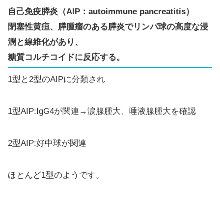
自己免疫膵炎（AIP：autoimmune pancreatitis）
閉塞性黄疸、膵腫瘤のある膵炎でリンパ球の高度な浸
潤と線維化があり、
糖質コルチコイドに反応する。
1型と2型のAIPに分類され
1型AIP:IgG4が関連→涙腺腫大、唾液腺腫大を確認
2型AIP:好中球が関連
ほとんど1型のようです。