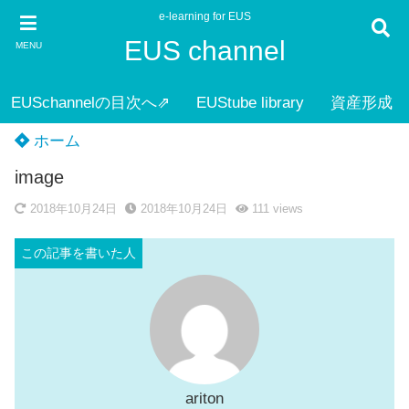
e-learning for EUS
EUS channel
MENU
EUSchannelの目次へ⇗
EUStube library
資産形成
ホーム
image
2018年10月24日
2018年10月24日
111
views
ariton