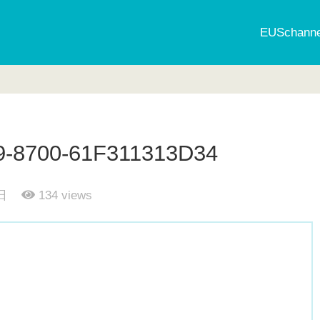
EUSchan
9-8700-61F311313D34
日
134
views