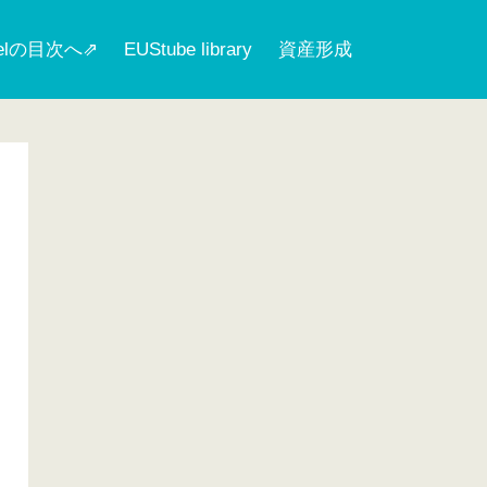
nelの目次へ⇗
EUStube library
資産形成