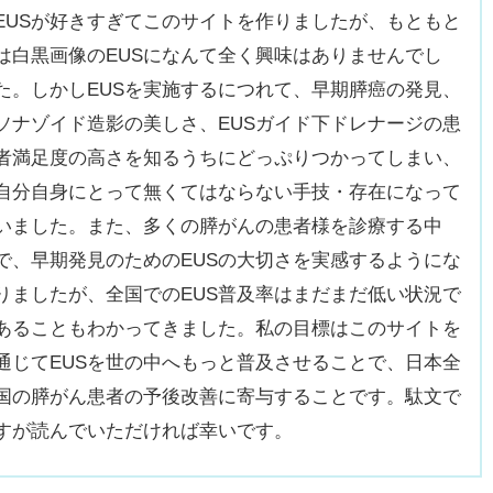
EUSが好きすぎてこのサイトを作りましたが、もともと
は白黒画像のEUSになんて全く興味はありませんでし
た。しかしEUSを実施するにつれて、早期膵癌の発見、
ソナゾイド造影の美しさ、EUSガイド下ドレナージの患
者満足度の高さを知るうちにどっぷりつかってしまい、
自分自身にとって無くてはならない手技・存在になって
いました。また、多くの膵がんの患者様を診療する中
で、早期発見のためのEUSの大切さを実感するようにな
りましたが、全国でのEUS普及率はまだまだ低い状況で
あることもわかってきました。私の目標はこのサイトを
通じてEUSを世の中へもっと普及させることで、日本全
国の膵がん患者の予後改善に寄与することです。駄文で
すが読んでいただければ幸いです。