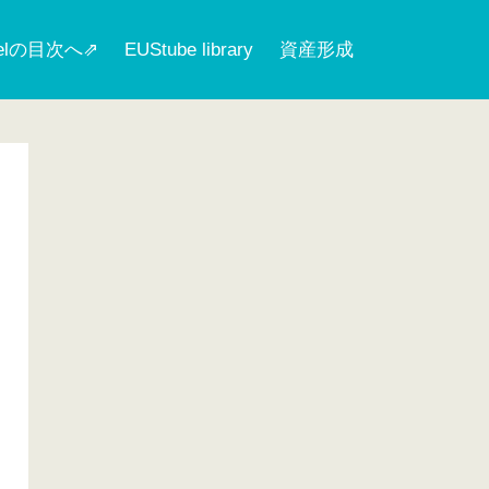
nelの目次へ⇗
EUStube library
資産形成