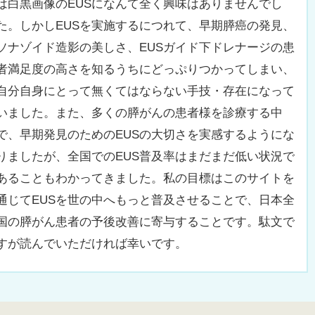
は白黒画像のEUSになんて全く興味はありませんでし
た。しかしEUSを実施するにつれて、早期膵癌の発見、
ソナゾイド造影の美しさ、EUSガイド下ドレナージの患
者満足度の高さを知るうちにどっぷりつかってしまい、
自分自身にとって無くてはならない手技・存在になって
いました。また、多くの膵がんの患者様を診療する中
で、早期発見のためのEUSの大切さを実感するようにな
りましたが、全国でのEUS普及率はまだまだ低い状況で
あることもわかってきました。私の目標はこのサイトを
通じてEUSを世の中へもっと普及させることで、日本全
国の膵がん患者の予後改善に寄与することです。駄文で
すが読んでいただければ幸いです。