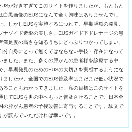
EUSが好きすぎてこのサイトを作りましたが、もともと
は白黒画像のEUSになんて全く興味はありませんでし
た。しかしEUSを実施するにつれて、早期膵癌の発見、
ソナゾイド造影の美しさ、EUSガイド下ドレナージの患
者満足度の高さを知るうちにどっぷりつかってしまい、
自分自身にとって無くてはならない手技・存在になって
いました。また、多くの膵がんの患者様を診療する中
で、早期発見のためのEUSの大切さを実感するようにな
りましたが、全国でのEUS普及率はまだまだ低い状況で
あることもわかってきました。私の目標はこのサイトを
通じてEUSを世の中へもっと普及させることで、日本全
国の膵がん患者の予後改善に寄与することです。駄文で
すが読んでいただければ幸いです。