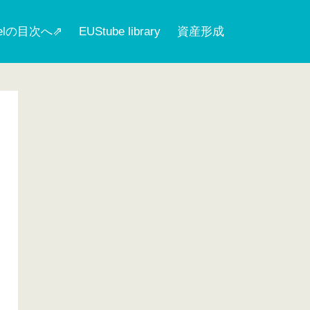
nelの目次へ⇗
EUStube library
資産形成