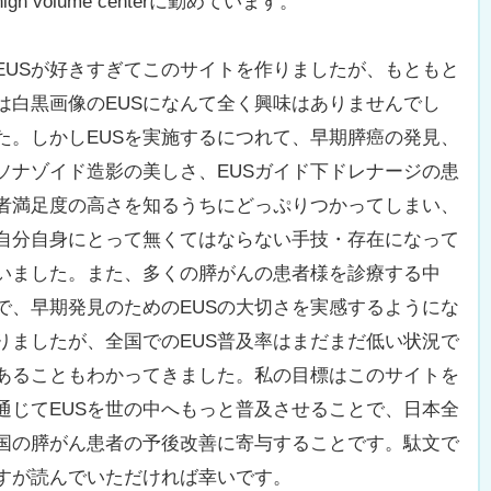
high volume centerに勤めています。
EUSが好きすぎてこのサイトを作りましたが、もともと
は白黒画像のEUSになんて全く興味はありませんでし
た。しかしEUSを実施するにつれて、早期膵癌の発見、
ソナゾイド造影の美しさ、EUSガイド下ドレナージの患
者満足度の高さを知るうちにどっぷりつかってしまい、
自分自身にとって無くてはならない手技・存在になって
いました。また、多くの膵がんの患者様を診療する中
で、早期発見のためのEUSの大切さを実感するようにな
りましたが、全国でのEUS普及率はまだまだ低い状況で
あることもわかってきました。私の目標はこのサイトを
通じてEUSを世の中へもっと普及させることで、日本全
国の膵がん患者の予後改善に寄与することです。駄文で
すが読んでいただければ幸いです。