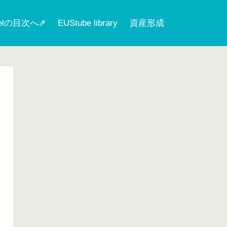
nelの目次へ⇗
EUStube library
資産形成