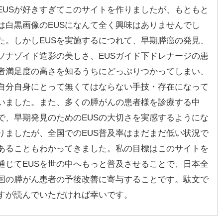
EUSが好きすぎてこのサイトを作りましたが、もともと
は白黒画像のEUSになんて全く興味はありませんでし
た。しかしEUSを実施するにつれて、早期膵癌の発見、
ソナゾイド造影の美しさ、EUSガイド下ドレナージの患
者満足度の高さを知るうちにどっぷりつかってしまい、
自分自身にとって無くてはならない手技・存在になって
いました。また、多くの膵がんの患者様を診療する中
で、早期発見のためのEUSの大切さを実感するようにな
りましたが、全国でのEUS普及率はまだまだ低い状況で
あることもわかってきました。私の目標はこのサイトを
通じてEUSを世の中へもっと普及させることで、日本全
国の膵がん患者の予後改善に寄与することです。駄文で
すが読んでいただければ幸いです。