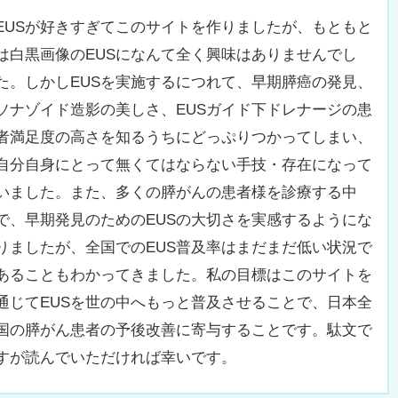
EUSが好きすぎてこのサイトを作りましたが、もともと
は白黒画像のEUSになんて全く興味はありませんでし
た。しかしEUSを実施するにつれて、早期膵癌の発見、
ソナゾイド造影の美しさ、EUSガイド下ドレナージの患
者満足度の高さを知るうちにどっぷりつかってしまい、
自分自身にとって無くてはならない手技・存在になって
いました。また、多くの膵がんの患者様を診療する中
で、早期発見のためのEUSの大切さを実感するようにな
りましたが、全国でのEUS普及率はまだまだ低い状況で
あることもわかってきました。私の目標はこのサイトを
通じてEUSを世の中へもっと普及させることで、日本全
国の膵がん患者の予後改善に寄与することです。駄文で
すが読んでいただければ幸いです。