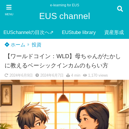
e-learning for EUS
EUS channel
MENU
EUSchannelの目次へ⇗
EUStube library
資産形成
ホーム
投資
【ワールドコイン：WLD】母ちゃんがたかし
に教えるベーシックインカムのもらい方
2024年6月9日
2024年6月7日
4 min
1,170
views