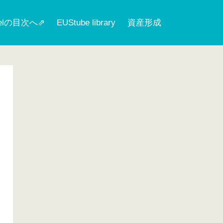
nelの目次へ⇗
EUStube library
資産形成